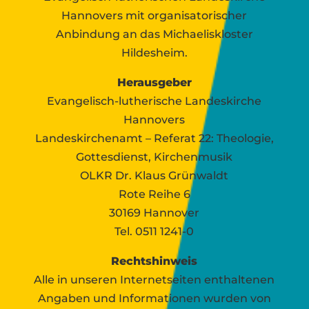
Hannovers mit organisatorischer
Anbindung an das Michaeliskloster
Hildesheim.
Herausgeber
Evangelisch-lutherische Landeskirche
Hannovers
Landeskirchenamt – Referat 22: Theologie,
Gottesdienst, Kirchenmusik
OLKR Dr. Klaus Grünwaldt
Rote Reihe 6
30169 Hannover
Tel. 0511 1241-0
Rechtshinweis
Alle in unseren Internetseiten enthaltenen
Angaben und Informationen wurden von