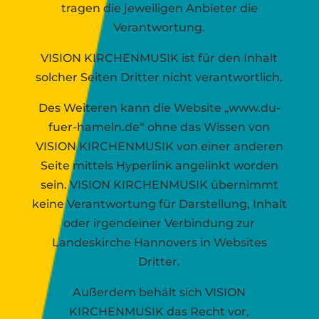
tragen die jeweiligen Anbieter die
Verantwortung.
VISION KIRCHENMUSIK ist für den Inhalt
solcher Seiten Dritter nicht verantwortlich.
Des Weiteren kann die Website „www.du-
fuer-hameln.de“ ohne das Wissen von
VISION KIRCHENMUSIK von einer anderen
Seite mittels Hyperlink angelinkt worden
sein. VISION KIRCHENMUSIK übernimmt
keine Verantwortung für Darstellung, Inhalt
oder irgendeiner Verbindung zur
Landeskirche Hannovers in Websites
Dritter.
Außerdem behält sich VISION
KIRCHENMUSIK das Recht vor,