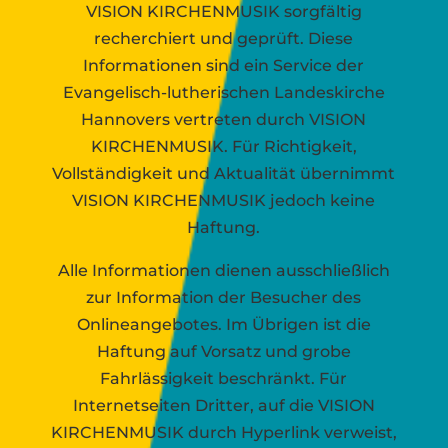
VISION KIRCHENMUSIK sorgfältig
recherchiert und geprüft. Diese
Informationen sind ein Service der
Evangelisch-lutherischen Landeskirche
Hannovers vertreten durch VISION
KIRCHENMUSIK. Für Richtigkeit,
Vollständigkeit und Aktualität übernimmt
VISION KIRCHENMUSIK jedoch keine
Haftung.
Alle Informationen dienen ausschließlich
zur Information der Besucher des
Onlineangebotes. Im Übrigen ist die
Haftung auf Vorsatz und grobe
Fahrlässigkeit beschränkt. Für
Internetseiten Dritter, auf die VISION
KIRCHENMUSIK durch Hyperlink verweist,